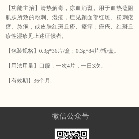
【功能主治】清热解毒，凉血消斑。用于血热蕴阻
肌肤所致的粉刺、湿疮，症见颜面部红斑、粉刺疙
瘩、脓疱，或皮肤红斑丘疹、瘙痒；痤疮、红斑丘
疹性湿疹见上述证候者。
【包装
规格】
0.3
g*36片/盒；0.3g*84片/瓶/盒。
【用法用量】口服，一次
4片，一日3次。
【有效期】
36个月。
微信公众号