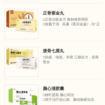
推荐用药
□用于治疗高热、中风、中毒性脑
病、癫痫、精神分裂症、抑郁症、睡
正骨紫金丸
眠障碍等多种疾病 ……
□正骨治筋名方 教材推荐用药
□收载于清 · 吴谦《医宗金鉴》,与“正
骨紫金丹”同方异名。
□《中西医结合骨伤科学(第十一版)》
等医学著作及教材推荐用药
□用于治疗各种类型的骨折、软组织
损伤、椎间盘突出、关节炎、半月板
接骨七厘丸
损伤、股骨头坏死、 骨质增生性疾
病…
□祛瘀、续损、补肾 三期合力，促骨
愈合
□由明末.陈文治研制，收载于《疡科
选粹(卷八)》
□《中西医结合骨伤科学(第十一版)》
等医学著作及教材推荐用药
□用于治疗各种类型骨折、股骨头坏
脑心清胶囊
死、关节及软组织损伤等疾病......
□柿叶提取 脑心同治
□用于治疗冠心病、脑动脉硬化症、
椎-基底动脉供血不足等疾病