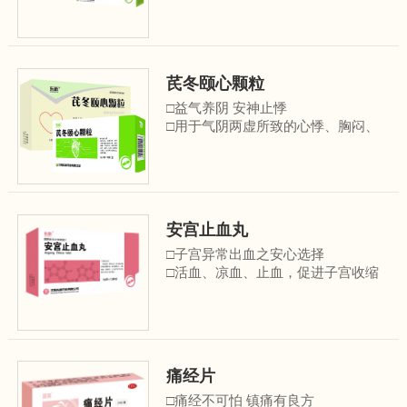
芪冬颐心颗粒
□益气养阴 安神止悸
□用于气阴两虚所致的心悸、胸闷、
胸痛、气短乏力、失 眠多梦、自汗、
盗汗、心烦；病毒性心肌炎、冠心病
心绞痛见上述症候者
安宫止血丸
□子宫异常出血之安心选择
□活血、凉血、止血，促进子宫收缩
□用于治疗人工流产、中期妊娠引
产、足月分娩后因血瘀兼热证引起的
子宫出血以及功能失调性子宫出血
痛经片
□痛经不可怕 镇痛有良方